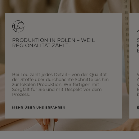
PRODUKTION IN POLEN – WEIL
REGIONALITÄT ZÄHLT.
Bei Lou zählt jedes Detail – von der Qualität
der Stoffe über durchdachte Schnitte bis hin
Ä
zur lokalen Produktion. Wir fertigen mit
Sorgfalt für Sie und mit Respekt vor dem
Prozess.
b
MEHR ÜBER UNS ERFAHREN
E