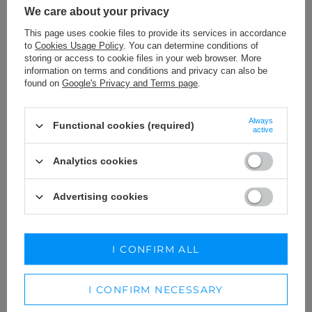
We care about your privacy
This page uses cookie files to provide its services in accordance
to
Cookies Usage Policy
. You can determine conditions of
storing or access to cookie files in your web browser. More
MADISON - CLASSIC ECRU T-SHIRT
information on terms and conditions and privacy can also be
WITH BLACK LOGOS
found on
Google's Privacy and Terms page
.
69,00 €
SIZE
Always
Functional cookies (required)
ADD TO CART
active
KUP STYLIZACJĘ
Analytics cookies
Advertising cookies
ZOSTAW SWOJĄ OPINIĘ
PODZIEL SIĘ SWOJĄ OPINIĄ
I CONFIRM ALL
Z INNYMI
I CONFIRM NECESSARY
Każda opinia pomaga innym klientkom w wyborze.
Jeśli nosiłaś ten model, podziel się swoimi wrażeniami –