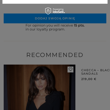
liczy się każdy detal.
DODAJ SWOJĄ OPINIĘ
For opinion you will receive
15 pts.
in our loyalty program.
RECOMMENDED
CHECCA – BLA
SANDALS
219,00 €