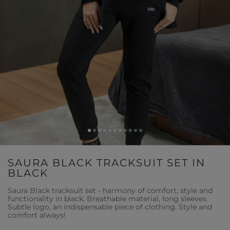
SAURA BLACK TRACKSUIT SET IN
BLACK
Saura Black tracksuit set - harmony of comfort, style and
functionality in black. Breathable material, long sleeves.
Subtle logo, an indispensable piece of clothing. Style and
comfort always!