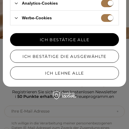
Analytics-Cookies
MEHR ÜBER UNS ERFAHREN
Werbe-Cookies
ICH BESTÄTIGE ALLE
NEWSLETTER
ICH BESTÄTIGE DIE AUSGEWÄHLTE
SELBSTBEWUSST KLEIDEN
ICH LEHNE ALLE
Registrieren Sie sich für den kostenlosen Newsletter
i
50 Punkte erhalten
im Lou-Treueprogramm.en
Ihre E-Mail Adresse
Ich willige in die Verarbeitung meiner personenbezogenen
Daten (E-Mail-Adresse) zum Zweck der Zusendung eines