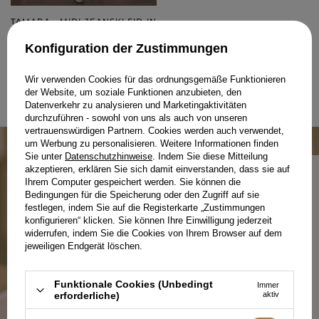
TAMARA - MIDI-JEANSKLEID IN
HELLBLAU
XS
Konfiguration der Zustimmungen
199,00 €
Wir verwenden Cookies für das ordnungsgemäße Funktionieren
der Website, um soziale Funktionen anzubieten, den
Datenverkehr zu analysieren und Marketingaktivitäten
WEBSITE 1 AUS 1
durchzuführen - sowohl von uns als auch von unseren
vertrauenswürdigen Partnern. Cookies werden auch verwendet,
um Werbung zu personalisieren. Weitere Informationen finden
Sie unter
Datenschutzhinweise
. Indem Sie diese Mitteilung
akzeptieren, erklären Sie sich damit einverstanden, dass sie auf
Ihrem Computer gespeichert werden. Sie können die
Bedingungen für die Speicherung oder den Zugriff auf sie
festlegen, indem Sie auf die Registerkarte „Zustimmungen
PRODUKTION IN POLEN – WEIL
konfigurieren“ klicken. Sie können Ihre Einwilligung jederzeit
REGIONALITÄT ZÄHLT.
widerrufen, indem Sie die Cookies von Ihrem Browser auf dem
jeweiligen Endgerät löschen.
Bei Lou zählt jedes Detail – von der Qualität der
Funktionale Cookies (Unbedingt
Immer
Stoffe über durchdachte Schnitte bis hin zur lokalen
erforderliche)
aktiv
Produktion. Wir fertigen mit Sorgfalt für Sie und
mit Respekt vor dem Prozess.