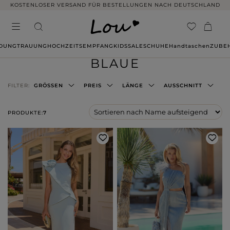
KOSTENLOSER VERSAND FÜR BESTELLUNGEN NACH DEUTSCHLAND
IDUNG
TRAUUNG
HOCHZEITSEMPFANG
KIDS
SALE
SCHUHE
Handtaschen
ZUBE
BLAUE
FILTER:
GRÖSSEN
PREIS
LÄNGE
AUSSCHNITT
PRODUKTE:
7