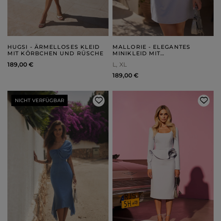
HUGSI - ÄRMELLOSES KLEID
MALLORIE - ELEGANTES
MIT KÖRBCHEN UND RÜSCHE
MINIKLEID MIT
ASYMMETRISCHEM
189,00 €
L
XL
AUSSCHNITT UND SILBERNEN
STRASSSTEINEN
189,00 €
NICHT VERFÜGBAR