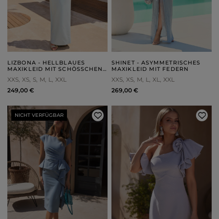
LIZBONA - HELLBLAUES
SHINET - ASYMMETRISCHES
MAXIKLEID MIT SCHÖSSCHEN U
MAXIKLEID MIT FEDERN
ND HANDGEFORMTER B
XXS
XS
S
M
L
XXL
XXS
XS
M
L
XL
XXL
LUME
249,00 €
269,00 €
NICHT VERFÜGBAR