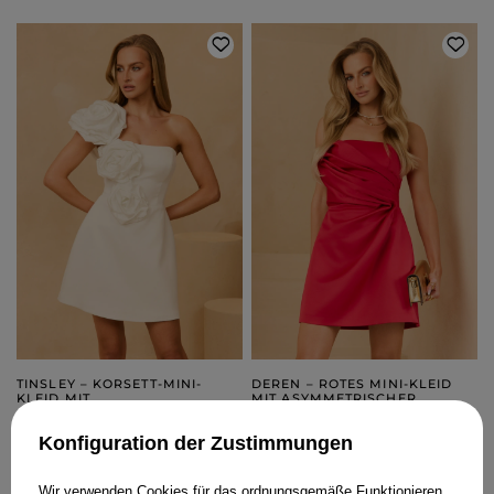
TINSLEY – KORSETT-MINI-
DEREN – ROTES MINI-KLEID
KLEID MIT
MIT ASYMMETRISCHER
HANDARRANGIERTEN BLUMEN
DRAPIERUNG
XXS
XS
XXS
XS
Konfiguration der Zustimmungen
299,00 €
249,00 €
Wir verwenden Cookies für das ordnungsgemäße Funktionieren