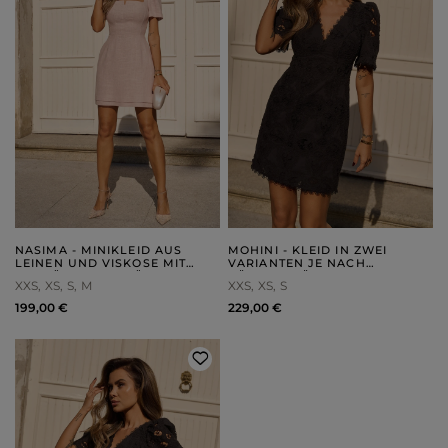
NASIMA - MINIKLEID AUS
MOHINI - KLEID IN ZWEI
LEINEN UND VISKOSE MIT
VARIANTEN JE NACH
SCHNÜRUNG IM RÜCKEN
KÖRPERGRÖSSE
XXS
XS
S
M
XXS
XS
S
199,00 €
229,00 €