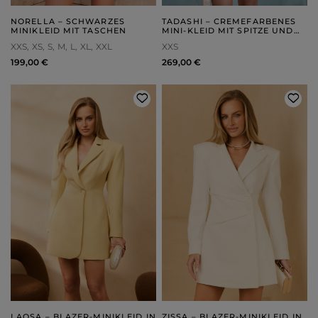
NORELLA – SCHWARZES
TADASHI – CREMEFARBENES
MINIKLEID MIT TASCHEN
MINI-KLEID MIT SPITZE UND
FEDERN
XXS
XS
S
M
L
XL
XXL
XXS
199,00 €
269,00 €
LAOSA – BLAZER-MINIKLEID IN
ZISSA – BLAZER-MINIKLEID IN