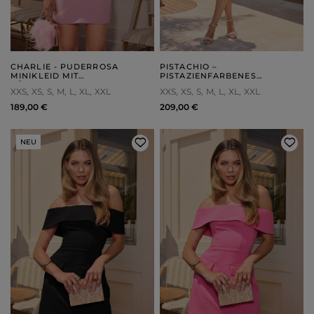
CHARLIE - PUDERROSA
PISTACHIO –
MINIKLEID MIT
PISTAZIENFARBENES
RÜCKENAUSSCHNITT
KORSETT-MINIKLEID
XXS
XS
S
M
L
XL
XXL
XXS
XS
S
M
L
XL
XXL
189,00 €
209,00 €
NEU