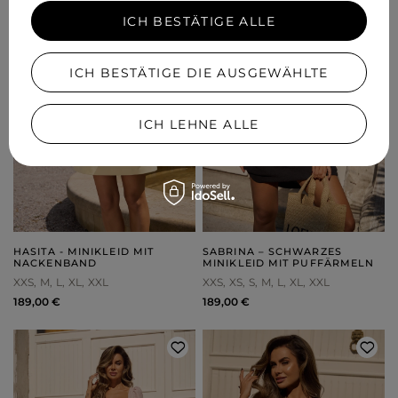
ICH BESTÄTIGE ALLE
ICH BESTÄTIGE DIE AUSGEWÄHLTE
ICH LEHNE ALLE
HASITA - MINIKLEID MIT
SABRINA – SCHWARZES
NACKENBAND
MINIKLEID MIT PUFFÄRMELN
XXS
M
L
XL
XXL
XXS
XS
S
M
L
XL
XXL
189,00 €
189,00 €