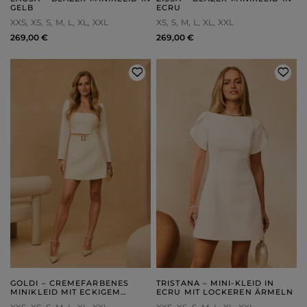
GELB
ECRU
XXS
XS
S
M
L
XL
XXL
XS
S
M
L
XL
XXL
269,00 €
269,00 €
GOLDI – CREMEFARBENES
TRISTANA – MINI-KLEID IN
MINIKLEID MIT ECKIGEM
ECRU MIT LOCKEREN ÄRMELN
AUSSCHNITT