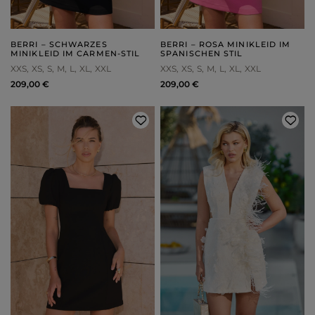
BERRI – SCHWARZES
BERRI – ROSA MINIKLEID IM
MINIKLEID IM CARMEN-STIL
SPANISCHEN STIL
XXS
XS
S
M
L
XL
XXL
XXS
XS
S
M
L
XL
XXL
209,00 €
209,00 €