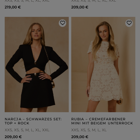
XXS
XS
S
M
L
XL
XXL
XXS
XS
S
M
L
XL
XXL
219,00 €
209,00 €
NARCJA – SCHWARZES SET:
RUBIA – CREMEFARBENER
TOP + ROCK
MINI MIT BEIGEM UNTERROCK
XXS
XS
S
M
L
XL
XXL
XXS
XS
S
M
L
XL
209,00 €
209,00 €