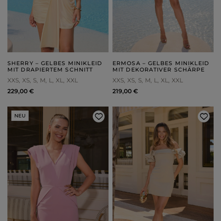
SHERRY – GELBES MINIKLEID
ERMOSA – GELBES MINIKLEID
MIT DRAPIERTEM SCHNITT
MIT DEKORATIVER SCHÄRPE
XXS
XS
S
M
L
XL
XXL
XXS
XS
S
M
L
XL
XXL
229,00 €
219,00 €
NEU