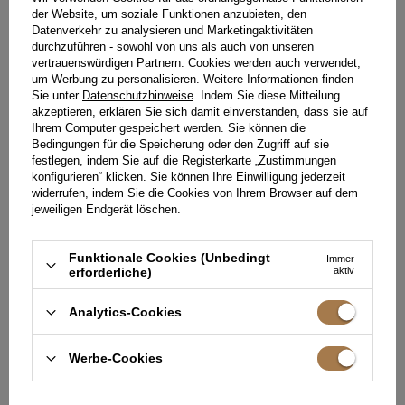
der Website, um soziale Funktionen anzubieten, den
Datenverkehr zu analysieren und Marketingaktivitäten
durchzuführen - sowohl von uns als auch von unseren
vertrauenswürdigen Partnern. Cookies werden auch verwendet,
um Werbung zu personalisieren. Weitere Informationen finden
Sie unter
Datenschutzhinweise
. Indem Sie diese Mitteilung
akzeptieren, erklären Sie sich damit einverstanden, dass sie auf
Ihrem Computer gespeichert werden. Sie können die
Bedingungen für die Speicherung oder den Zugriff auf sie
festlegen, indem Sie auf die Registerkarte „Zustimmungen
konfigurieren“ klicken. Sie können Ihre Einwilligung jederzeit
widerrufen, indem Sie die Cookies von Ihrem Browser auf dem
jeweiligen Endgerät löschen.
Funktionale Cookies (Unbedingt
Immer
erforderliche)
aktiv
MARUXA - GRAPHIT MINI MIT
BILJANA - TRAPEZ-MINIKLEID
ASYMMETRISCHEM SCHNITT
MIT VISKOSE
Analytics-Cookies
XXS
XS
S
M
L
XL
XXL
XXS
XS
S
M
199,00 €
199,00 €
Werbe-Cookies