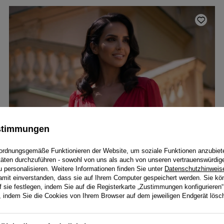
ustimmungen
ordnungsgemäße Funktionieren der Website, um soziale Funktionen anzubiet
itäten durchzuführen - sowohl von uns als auch von unseren vertrauenswürdig
personalisieren. Weitere Informationen finden Sie unter
Datenschutzhinweis
damit einverstanden, dass sie auf Ihrem Computer gespeichert werden. Sie kö
f sie festlegen, indem Sie auf die Registerkarte „Zustimmungen konfigurieren“
en, indem Sie die Cookies von Ihrem Browser auf dem jeweiligen Endgerät lösc