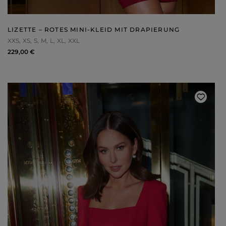
LIZETTE – ROTES MINI-KLEID MIT DRAPIERUNG
XXS
XS
S
M
L
XL
XXL
229,00 €