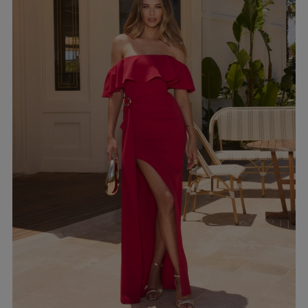
EIGEN
KARIERTE KLEIDER
Ausschnitt
TAILLIERTES KLEID
PAILLETTENKLEID
AM RÜCKEN
AMERIKANISCHER
QUADRAT
Saison / Stoff
R
U-BOOT
V-AUSSCHNITT
SOMMERKLEIDER
KARO
FRÜHLINGSKLEIDER