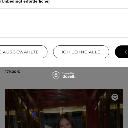
(Unbedingt erforderliche)
IE AUSGEWÄHLTE
ICH LEHNE ALLE
I
CLEMENTINE RED - GECRINKELTES MINIKLEID IN ROT
XS
S
M
179,00 €