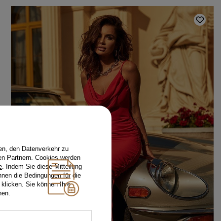
en, den Datenverkehr zu
en Partnern. Cookies werden
e
. Indem Sie diese Mitteilung
nnen die Bedingungen für die
 klicken. Sie können Ihre
hen.