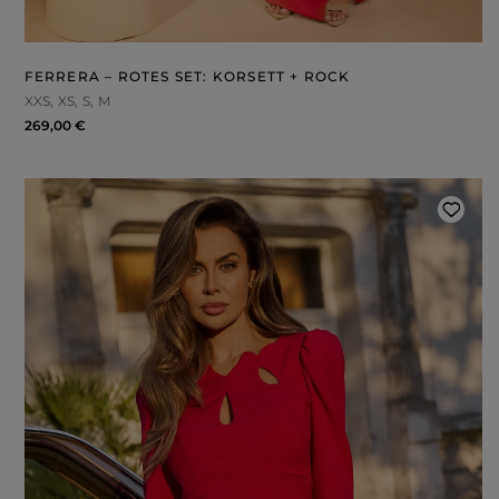
ROSA
GRAUE
DRUCKE
FERRERA – ROTES SET: KORSETT + ROCK
XXS
XS
S
M
269,00 €