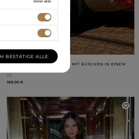
Immer aktiv
CH BESTÄTIGE ALLE
MAVEN - TAILLIERTES KLEID MIT RÜSCHEN IN EINEM
ROTTON
XS
189,00 €