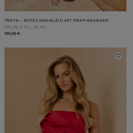
WEIHNACHTEN
ASYMMETRISCHE KLEID
SILVESTER
STRICKKLEIDER
KOMMUNION
MIT RÜSCHEN
VELOURS
Art
TREYSI – ROTES MAXIKLEID MIT DRAPIERUNGEN
MIT SCHÖSSCHEN
SPANISCHE KLEIDER
XXS
XS
S
M
L
XL
XXL
CASUAL - KLEIDER
PASTELLKLEIDER
ABENDKLEIDER
BROKATKLEIDER
199,00 €
ALLES ANZEIGEN
ENTDECKEN SIE DIE NEUHEITEN