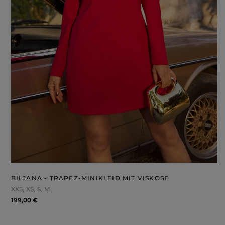
BILJANA - TRAPEZ-MINIKLEID MIT VISKOSE
XXS
XS
S
M
199,00 €