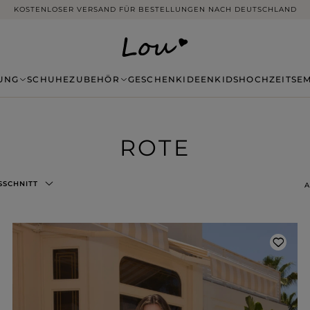
14 TAGE RÜCKGABE OHNE ANGABE VON GRÜNDEN
UNG
SCHUHE
ZUBEHÖR
GESCHENKIDEEN
KIDS
HOCHZEITSE
ROTE
SSCHNITT
A