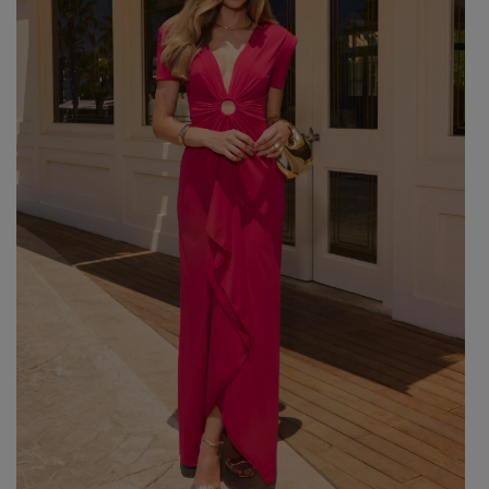
Beliebte Kategorien
NEUHEITEN
ZUR HOCHZEIT
BESTSELLER
ALLE ANZ
Stil
PARTYKLEIDER
BOHO
JEANSKLEIDER
TRAUUNG
COCTAILKLEIDER
TAUFE
SPITZENKLEIDER
ALLTAG
FIGURBETONTE KLEIDE
DATE
ELEGANTE KLEIDER
VALENTINSTAG
AUSGESTELLTE KLEIDER
ABSCHLUSSBALL
FORMELLE KLEIDER