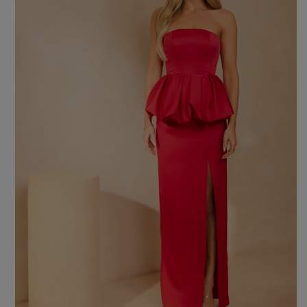
Farbe
ROTE
SCHWARZE
BEIGE
WEISSE
BLAUE
GRÜNE