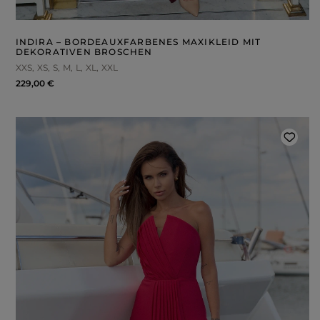
INDIRA – BORDEAUXFARBENES MAXIKLEID MIT
DEKORATIVEN BROSCHEN
XXS
XS
S
M
L
XL
XXL
229,00 €