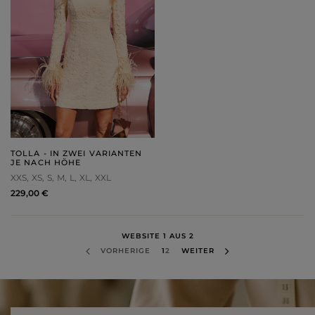
TOLLA - IN ZWEI VARIANTEN
JE NACH HÖHE
XXS
XS
S
M
L
XL
XXL
229,00 €
WEBSITE 1 AUS 2
VORHERIGE
1
2
WEITER