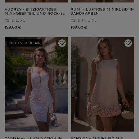
AUDREY - EINZIGARTIGES
RUMI - LUFTIGES MINIKLEID IN
MINI-OBERTEIL UND ROCK-SET
SANDFARBEN
FÜR JEDEN ANLASS
XS
S
L
XL
XS
S
M
L
XL
199,00 €
189,00 €
NICHT VERFÜGBAR
CARISMA- ILLUMINATION IN
SANSITA – MINIKLEID MIT