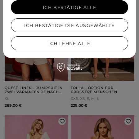
ICH BESTÄTIGE ALLE
ICH BESTÄTIGE DIE AUSGEWÄHLTE
ICH LEHNE ALLE
QUEST LINEN - JUMPSUIT IN
TOLLA - OPTION FÜR
ZWEI VARIANTEN JE NACH
GRÖSSERE MENSCHEN
KÖRPERGRÖSSE
XL
XXS
XS
S
M
L
269,00 €
229,00 €