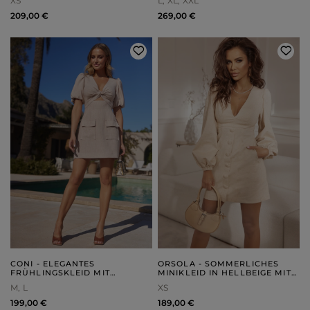
XS
L
XL
XXL
UND ELEGANTEN FRONTEN
209,00 €
269,00 €
CONI - ELEGANTES
ORSOLA - SOMMERLICHES
FRÜHLINGSKLEID MIT
MINIKLEID IN HELLBEIGE MIT
BÜFFELN, VERZIERTER
KNÖPFEN
M
L
XS
SCHLEIFE UND TASCHEN
199,00 €
189,00 €