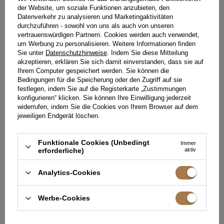
der Website, um soziale Funktionen anzubieten, den
Datenverkehr zu analysieren und Marketingaktivitäten
durchzuführen - sowohl von uns als auch von unseren
vertrauenswürdigen Partnern. Cookies werden auch verwendet,
um Werbung zu personalisieren. Weitere Informationen finden
Sie unter
Datenschutzhinweise
. Indem Sie diese Mitteilung
akzeptieren, erklären Sie sich damit einverstanden, dass sie auf
Ihrem Computer gespeichert werden. Sie können die
Bedingungen für die Speicherung oder den Zugriff auf sie
festlegen, indem Sie auf die Registerkarte „Zustimmungen
konfigurieren“ klicken. Sie können Ihre Einwilligung jederzeit
widerrufen, indem Sie die Cookies von Ihrem Browser auf dem
jeweiligen Endgerät löschen.
Funktionale Cookies (Unbedingt
Immer
erforderliche)
aktiv
GRONDA – BEIGES MINIKLEID
QUEST LINEN - EINE VARIANTE
MIT DEKORATIVER SCHLAUFE
FÜR GRÖSSERE MENSCHEN
Analytics-Cookies
XXS
XS
S
XL
XXL
XXS
199,00 €
269,00 €
Werbe-Cookies