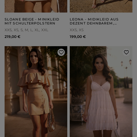
SLOANE BEIGE - MINIKLEID
LEONA - MIDIKLEID AUS
MIT SCHULTERPOLSTERN
DEZENT DEHNBAREM,
GEPRÄGTEM STOFF
XXS
XS
S
M
L
XL
XXL
XXS
XS
219,00 €
199,00 €