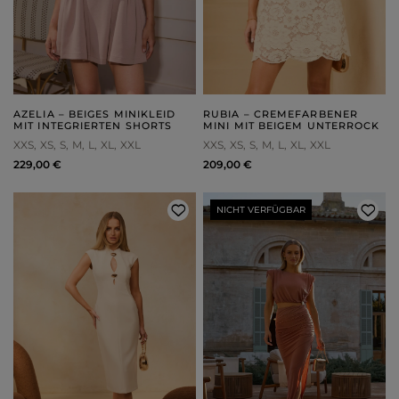
AZELIA – BEIGES MINIKLEID
RUBIA – CREMEFARBENER
MIT INTEGRIERTEN SHORTS
MINI MIT BEIGEM UNTERROCK
XXS
XS
S
M
L
XL
XXL
XXS
XS
S
M
L
XL
XXL
229,00 €
209,00 €
NICHT VERFÜGBAR