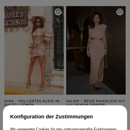
NINA - TAILLIERTES KLEID IN
SALEM – BEIGE MAXIKLEID MIT
PASTELLTÖNEN
GOLDENEM GEWEBE
XS
L
XL
XXL
Konfiguration der Zustimmungen
179,00 €
219,00 €
Wir verwenden Cookies für das ordnungsgemäße Funktionieren