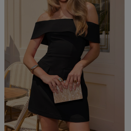
GREEN
PINK
GREY
YELLOW
ORANGE
BROWN
IN FLOWERS
WITH TULLE