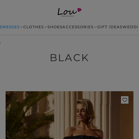
DRESSES
CLOTHES
SHOES
ACCESSORIES
GIFT IDEAS
WEDDI
K
BLACK