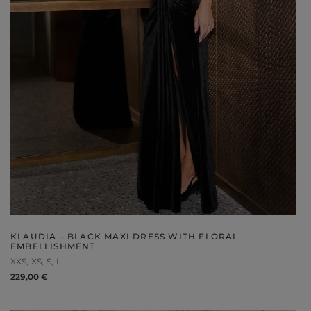
V
DISCOVER WHAT'S NEW
KLAUDIA – BLACK MAXI DRESS WITH FLORAL
EMBELLISHMENT
XXS
XS
S
L
229,00 €