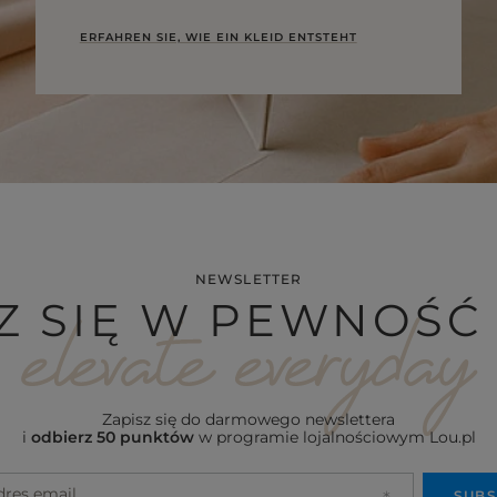
ERFAHREN SIE, WIE EIN KLEID ENTSTEHT
NEWSLETTER
Z SIĘ W PEWNOŚĆ 
Zapisz się do darmowego newslettera
i
odbierz 50 punktów
w programie lojalnościowym Lou.pl
dres email
SUBS