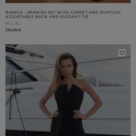
BIANCA - SPANISH SET WITH CORSET AND RUFFLES:
ADJUSTABLE BACK AND ELEGANT TIE
M
L
XL
219,00 €
ength
WITHOUT CLEAVAGE
SEASON / 
ASYMMETRICAL
CARMEN
INI
Sleeve / Stra
IDI
AXI
Color
STRAPLES
ON SHOUL
eckline
RED
BLACK
Popular cate
BEIGE
N THE BACK
WHITE
MERICAN
FOR THE 
BLUE
QUARE
NEW PRO
GREEN
OAT NECKLINE
PINK
RAP NECKLINE
GREY