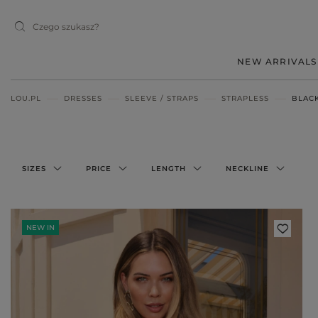
NEW ARRIVALS
LOU.PL
DRESSES
SLEEVE / STRAPS
STRAPLESS
BLAC
MIDI
MINI
MAXI
SIZES
PRICE
LENGTH
NECKLINE
RED
BLACK
NEW IN
BEIGE
WHITE
BLUE