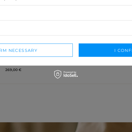
IRM NECESSARY
I CONF
TITTI - BLACK SEQUIN MINI DRESS WITH FEATHER
XS
S
M
L
XL
269,00 €