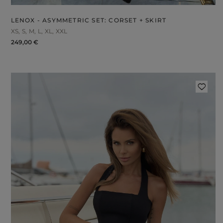
LENOX - ASYMMETRIC SET: CORSET + SKIRT
XS
S
M
L
XL
XXL
249,00 €
FABRIC
ps
S
DER STRAPS
gories
WEDDING
DUCTS