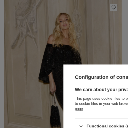
Configuration of con
BRACELETS
We care about your priv
This page uses cookie files to p
JEWELRY
JUMPSUITS
to cookie files in your web bro
page
.
HAIR ELASTICS
T-SHIRTS
BELTS
TRACKSUITS
Functional cookies (