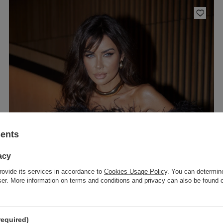
sents
acy
rovide its services in accordance to
Cookies Usage Policy
. You can determine
wser. More information on terms and conditions and privacy can also be found
required)