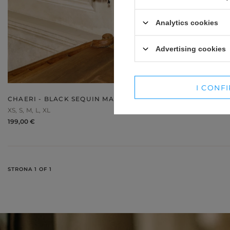
WINTER HATS
SUITS
Analytics cookies
SETS
Advertising cookies
BLAZERS
SKIRTS
I CONF
CHAERI - BLACK SEQUIN MAXI DRESS
XS
S
M
L
XL
199,00 €
STRONA 1 OF 1