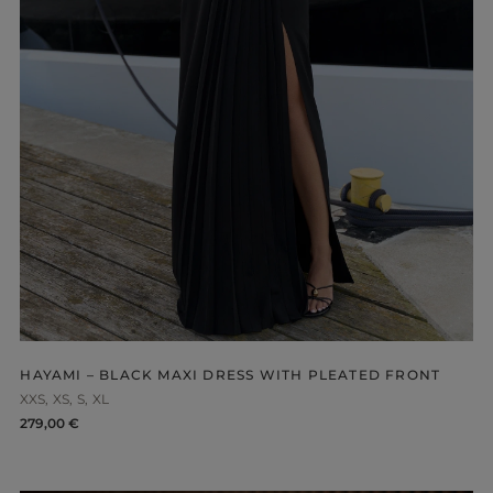
-NECKLINE
PRINTS
HAYAMI – BLACK MAXI DRESS WITH PLEATED FRONT
XXS
XS
S
XL
279,00 €