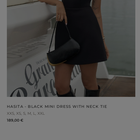
HASITA - BLACK MINI DRESS WITH NECK TIE
XXS
XS
S
M
L
XXL
189,00 €