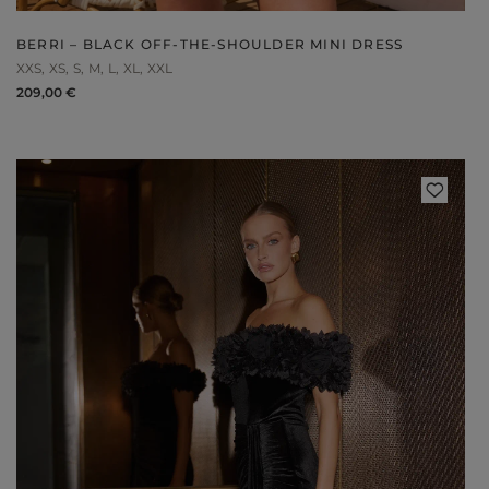
BERRI – BLACK OFF-THE-SHOULDER MINI DRESS
XXS
XS
S
M
L
XL
XXL
209,00 €
Styles
ELEGANT
L
EVENING
PARTY
EVERY DAY
M
CASUAL
BRIDE
M
JEANS
CHRISTENING
M
COCTAIL
DATE
BOHO
CHRISTMAS
N
LACE
NEW YEAR'S EVE
FIT
VALENTINE'S DAY
FLARED
O
PROM
FORMAL
A
COMMUNION
ASYMMETRICAL
S
KNITTED
B
Type
WITH SEQUINS
W