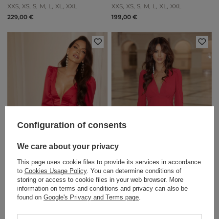
WAIST
XXS
XS
S
M
L
XL
XXL
XXS
XS
S
M
L
XL
XXL
229,00 €
199,00 €
Configuration of consents
We care about your privacy
This page uses cookie files to provide its services in accordance
to
Cookies Usage Policy
. You can determine conditions of
storing or access to cookie files in your web browser. More
information on terms and conditions and privacy can also be
MIKA - RED DRAPED DRESS
HOSHI - RED FRILLY DRESS
found on
Google's Privacy and Terms page
.
WITH JABOT
XS
S
M
L
XS