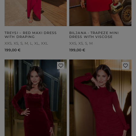
TREYSI – RED MAXI DRESS
BILJANA - TRAPEZE MINI
WITH DRAPING
DRESS WITH VISCOSE
XXS
XS
S
M
L
XL
XXL
XXS
XS
S
M
199,00 €
199,00 €