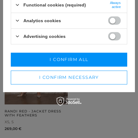
189,00 €
179,00 €
Always
Functional cookies (required)
active
Analytics cookies
Advertising cookies
I CONFIRM ALL
I CONFIRM NECESSARY
RANDI RED - JACKET DRESS
WITH FEATHERS
XS
S
269,00 €