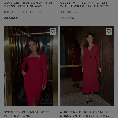
CORALIE – BURGUNDY MIDI
CELESTA – RED MINI DRESS
DRESS WITH A SHAWL
WITH A WRAP-STYLE BOTTOM
COLLAR
XXS
XS
S
M
L
XL
XXL
XXS
XS
S
M
209,00 €
189,00 €
SYDNEY – RED MIDI DRESS
ANICETA – BURGUNDY MIDI
WITH BUTTONS
DRESS WITH A BELT AT THE