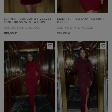
ELFINA – BURGUNDY VELVET
LIZETTE – RED DRAPED MINI
MINI DRESS WITH A BOW
DRESS
XXS
XS
S
M
L
XL
XXL
XXS
XS
S
M
L
XL
XXL
189,00 €
229,00 €