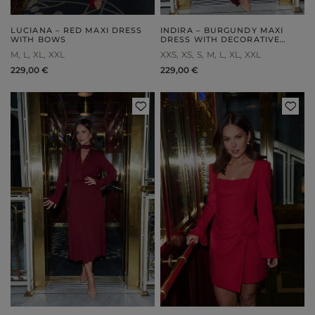
LUCIANA – RED MAXI DRESS
INDIRA – BURGUNDY MAXI
WITH BOWS
DRESS WITH DECORATIVE
BROOCHES
M
L
XL
XXL
XXS
XS
S
M
L
XL
XXL
229,00 €
229,00 €