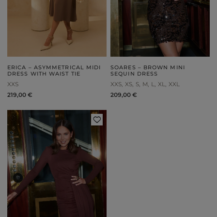
ERICA – ASYMMETRICAL MIDI
SOARES – BROWN MINI
DRESS WITH WAIST TIE
SEQUIN DRESS
XXS
XXS
XS
S
M
L
XL
XXL
219,00 €
209,00 €