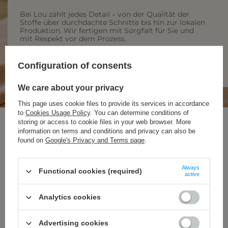
Bei Lou zählt jedes Detail – von der Qualität der
Stoffe über durchdachte Schnitte bis hin zur lokalen
Produktion. Wir fertigen mit Sorgfalt für Sie und
mit Respekt vor dem Prozess.
MEHR ÜBER UNS ERFAHREN
Configuration of consents
We care about your privacy
This page uses cookie files to provide its services in accordance
to
Cookies Usage Policy
. You can determine conditions of
storing or access to cookie files in your web browser. More
NEWSLETTER
information on terms and conditions and privacy can also be
found on
Google's Privacy and Terms page
.
UBIERZ SIĘ W PEWNOŚĆ
SIEBIE
Always
Functional cookies (required)
active
Analytics cookies
Zapisz się do darmowego newslettera
i
odbierz 50 punktów
w programie lojalnościowym Lou.pl
Advertising cookies