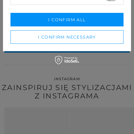
Twój adres email
I CONFIRM ALL
I consent to the processing of my personal data (e-mail address)
for the purpose of sending a newsletter with commercial
information (marketing). Read more in
privacy policy.
I CONFIRM NECESSARY
SUBSCRIBE
INSTAGRAM
ZAINSPIRUJ SIĘ STYLIZACJAMI
Z INSTAGRAMA