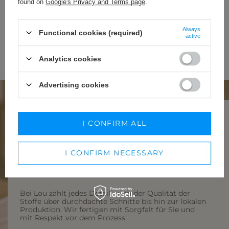
found on
Google's Privacy and Terms page
.
ALPER - TRAPEZOIDAL MINI
IRELIA - ELEGANT MINI DRESS
WITH THIN STRIPES
WITH BROOCH IN ECRU SHADE
M
L
XL
XXS
XS
S
M
L
XL
Always
Functional cookies (required)
209,00 €
189,00 €
active
Analytics cookies
STRONA 1 OF 1
Advertising cookies
I CONFIRM ALL
PRODUKTION IN POLEN – WEIL
I CONFIRM NECESSARY
REGIONALITÄT ZÄHLT.
Bei Lou zählt jedes Detail – von der Qualität der
Stoffe über durchdachte Schnitte bis hin zur lokalen
Produktion. Wir fertigen mit Sorgfalt für Sie und
mit Respekt vor dem Prozess.