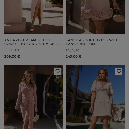
ANUARI - CREAM SET OF
SANSITA - MINI DRESS WITH
CORSET TOP AND STRAIGHT
FANCY BOTTOM
PENCIL SKIRT
L
XL
XXL
XS
S
M
209,00 €
249,00 €