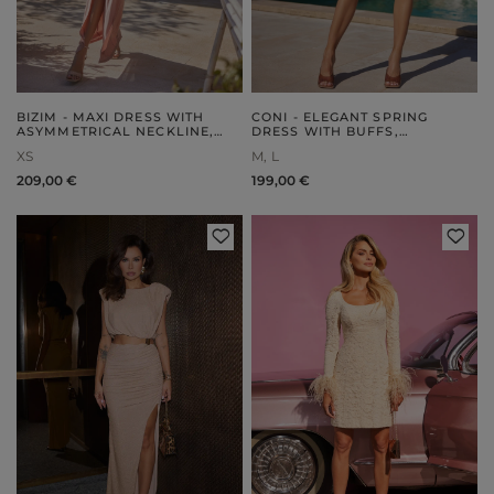
BIZIM - MAXI DRESS WITH
CONI - ELEGANT SPRING
ASYMMETRICAL NECKLINE,
DRESS WITH BUFFS,
DRAPING AND ELEGANT
EMBELLISHED KNOTS AND
XS
M
L
FRONTS
POCKETS
209,00 €
199,00 €