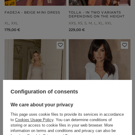
FADEJA - BEIGE MINI DRESS
TOLLA - IN TWO VARIANTS
DEPENDING ON THE HEIGHT
XL
XXL
XXS
XS
S
M
L
XL
XXL
179,00 €
229,00 €
Configuration of consents
We care about your privacy
This page uses cookie files to provide its services in accordance
to
Cookies Usage Policy
. You can determine conditions of
storing or access to cookie files in your web browser. More
information on terms and conditions and privacy can also be