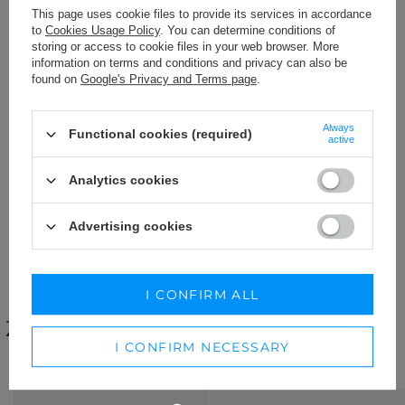
This page uses cookie files to provide its services in accordance
to
Cookies Usage Policy
. You can determine conditions of
Zapisz się do darmowego newslettera
storing or access to cookie files in your web browser. More
i
odbierz 50 punktów
w programie lojalnościowym Lou.pl
information on terms and conditions and privacy can also be
found on
Google's Privacy and Terms page
.
Twój adres email
Always
Functional cookies (required)
I consent to the processing of my personal data (e-mail address)
active
for the purpose of sending a newsletter with commercial
information (marketing). Read more in
privacy policy.
Analytics cookies
SUBSCRIBE
Advertising cookies
I CONFIRM ALL
INSTAGRAM
ZAINSPIRUJ SIĘ STYLIZACJAMI
I CONFIRM NECESSARY
Z INSTAGRAMA