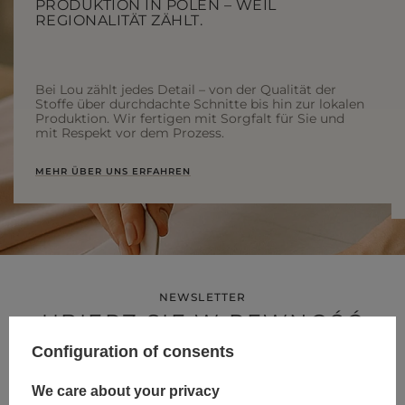
PRODUKTION IN POLEN – WEIL
REGIONALITÄT ZÄHLT.
Bei Lou zählt jedes Detail – von der Qualität der
Stoffe über durchdachte Schnitte bis hin zur lokalen
Produktion. Wir fertigen mit Sorgfalt für Sie und
mit Respekt vor dem Prozess.
MEHR ÜBER UNS ERFAHREN
NEWSLETTER
UBIERZ SIĘ W PEWNOŚĆ
SIEBIE
Configuration of consents
We care about your privacy