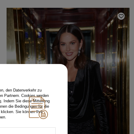
en, den Datenverkehr zu
en Partnern. Cookies werden
e
. Indem Sie diese Mitteilung
nnen die Bedingungen für die
 klicken. Sie können Ihre
hen.