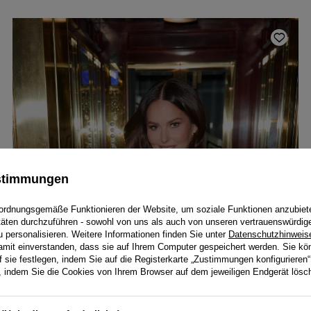
ustimmungen
ordnungsgemäße Funktionieren der Website, um soziale Funktionen anzubiet
itäten durchzuführen - sowohl von uns als auch von unseren vertrauenswürdig
personalisieren. Weitere Informationen finden Sie unter
Datenschutzhinweis
damit einverstanden, dass sie auf Ihrem Computer gespeichert werden. Sie kö
f sie festlegen, indem Sie auf die Registerkarte „Zustimmungen konfigurieren“
en, indem Sie die Cookies von Ihrem Browser auf dem jeweiligen Endgerät lösc