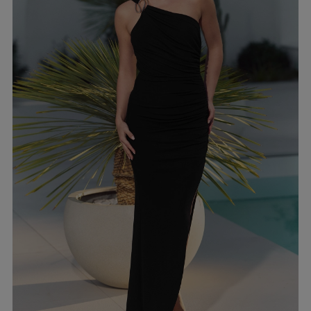
EIGEN
KARIERTE KLEIDER
Ausschnitt
TAILLIERTES KLEID
PAILLETTENKLEID
AM RÜCKEN
AMERIKANISCHER
QUADRAT
Saison / Stoff
R
U-BOOT
V-AUSSCHNITT
SOMMERKLEIDER
KARO
FRÜHLINGSKLEIDER