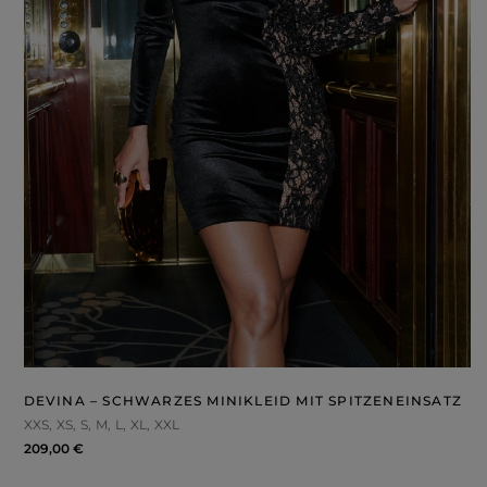
DEVINA – SCHWARZES MINIKLEID MIT SPITZENEINSATZ
XXS
XS
S
M
L
XL
XXL
209,00 €