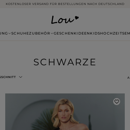
14 TAGE RÜCKGABE OHNE ANGABE VON GRÜNDEN
UNG
SCHUHE
ZUBEHÖR
GESCHENKIDEEN
KIDS
HOCHZEITSE
SCHWARZE
SSCHNITT
A