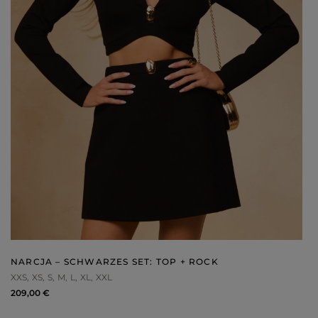
NARCJA – SCHWARZES SET: TOP + ROCK
XXS
XS
S
M
L
XL
XXL
209,00 €