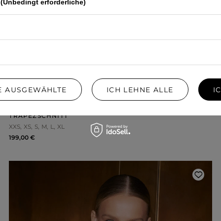
(Unbedingt erforderliche)
IE AUSGEWÄHLTE
ICH LEHNE ALLE
I
EMERSON – SCHWARZES MINI-KLEID IM
TRAPEZSCHNITT
XXS
XS
S
M
L
XL
199,00 €