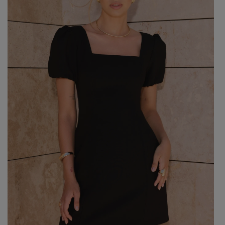
Beliebte Kategorien
NEUHEITEN
ZUR HOCHZEIT
BESTSELLER
ALLE ANZ
Stil
PARTYKLEIDER
BOHO
JEANSKLEIDER
TRAUUNG
COCTAILKLEIDER
TAUFE
SPITZENKLEIDER
ALLTAG
FIGURBETONTE KLEIDE
DATE
ELEGANTE KLEIDER
VALENTINSTAG
AUSGESTELLTE KLEIDER
ABSCHLUSSBALL
FORMELLE KLEIDER