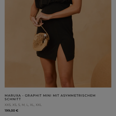
MARUXA - GRAPHIT MINI MIT ASYMMETRISCHEM
SCHNITT
XXS
XS
S
M
L
XL
XXL
199,00 €