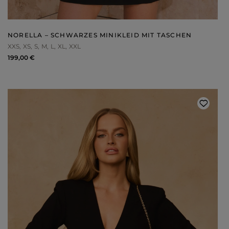
WEIHNACHTEN
ASYMMETRISCHE KLEID
SILVESTER
STRICKKLEIDER
KOMMUNION
MIT RÜSCHEN
VELOURS
Art
NORELLA – SCHWARZES MINIKLEID MIT TASCHEN
MIT SCHÖSSCHEN
SPANISCHE KLEIDER
XXS
XS
S
M
L
XL
XXL
CASUAL - KLEIDER
PASTELLKLEIDER
ABENDKLEIDER
BROKATKLEIDER
199,00 €
ALLES ANZEIGEN
ENTDECKEN SIE DIE NEUHEITEN