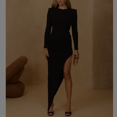
Farbe
ROTE
SCHWARZE
BEIGE
WEISSE
BLAUE
GRÜNE