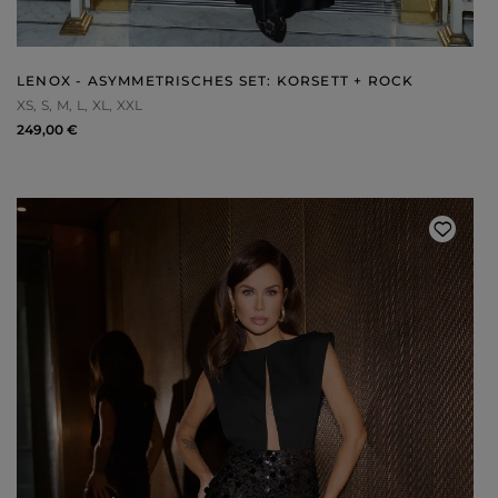
LENOX - ASYMMETRISCHES SET: KORSETT + ROCK
XS
S
M
L
XL
XXL
249,00 €