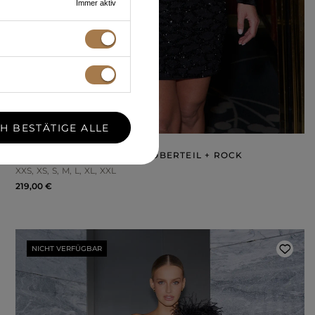
Immer aktiv
CH BESTÄTIGE ALLE
USILIA – SCHWARZES SET: OBERTEIL + ROCK
XXS
XS
S
M
L
XL
XXL
219,00 €
NICHT VERFÜGBAR