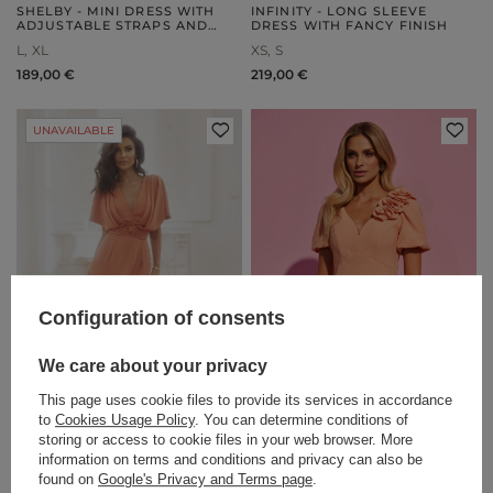
SHELBY - MINI DRESS WITH
INFINITY - LONG SLEEVE
ADJUSTABLE STRAPS AND
DRESS WITH FANCY FINISH
CRINKLE FRILL
L
XL
XS
S
189,00 €
219,00 €
UNAVAILABLE
Configuration of consents
We care about your privacy
This page uses cookie files to provide its services in accordance
to
Cookies Usage Policy
. You can determine conditions of
storing or access to cookie files in your web browser. More
information on terms and conditions and privacy can also be
ARIKS - UNIQUE MIDI DRESS
FLARE - PEACH SHADE MINI
found on
Google's Privacy and Terms page
.
IN A SHADE OF PASTEL
DRESS WITH V NECKLINE,