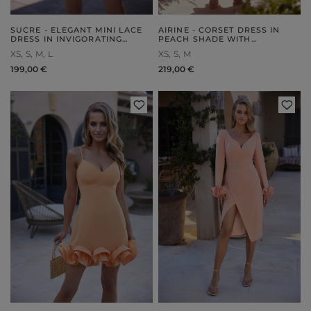
SUCRE - ELEGANT MINI LACE
AIRINE - CORSET DRESS IN
DRESS IN INVIGORATING
PEACH SHADE WITH
ORANGE
ASYMMETRICAL NECKLINE
XS
S
M
L
XS
S
M
AND FRILLS
199,00 €
219,00 €